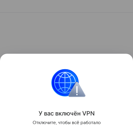
У вас включ
ён
V
P
N
Отключите, чтобы всё работало