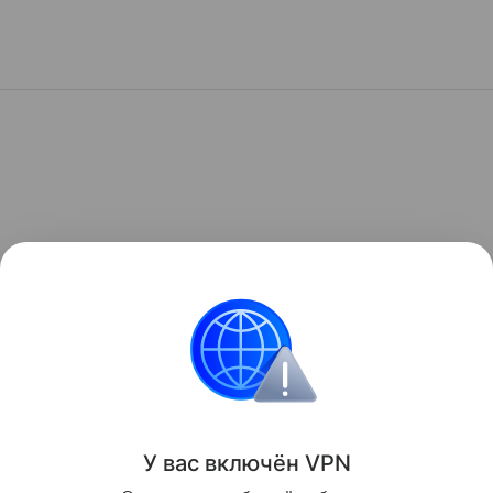
У вас включ
ён
V
P
N