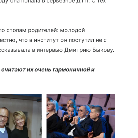
оду она попала в серьезное ДТП. С тех
 по стопам родителей: молодой
стно, что в институт он поступил не с
ссказывала в интервью Дмитрию Быкову.
 считают их очень гармоничной и