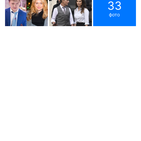
33
фото