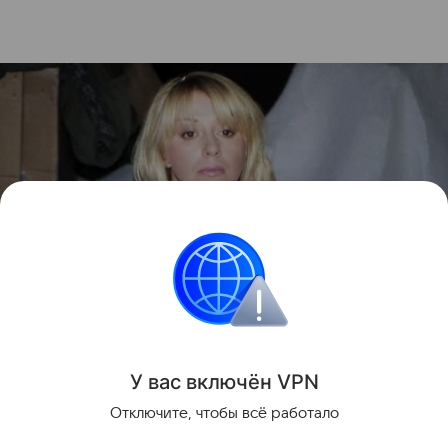
Алена Апина
источник:
Legion-Media
У вас включ
ён
V
P
N
Поделиться
Отключите, чтобы всё работало