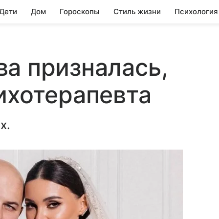
 Дети
Дом
Гороскопы
Стиль жизни
Психология
а призналась,
ихотерапевта
х.