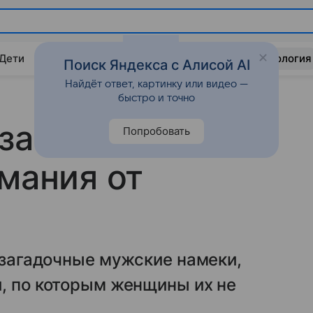
 Дети
Дом
Гороскопы
Стиль жизни
Психология
Поиск Яндекса с Алисой AI
Найдёт ответ, картинку или видео —
быстро и точно
 замечаете ли
Попробовать
имания от
а загадочные мужские намеки,
, по которым женщины их не