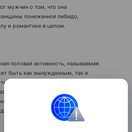
от мужчин о том, что она
 женщины пониженное либидо,
лу и романтике в целом.
ная половая активность, называемая
жет быть как вынужденным, так и
ть мужчина, с которым по какой-то
изость. Происходило «подавление
аких отношений может, наоборот, прийти
гда женщина начинает себе нравиться и