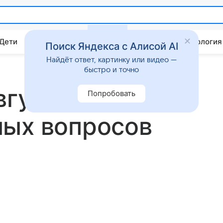
 Дети
Дом
Гороскопы
Стиль жизни
Психология
Поиск Яндекса с Алисой AI
Найдёт ответ, картинку или видео —
быстро и точно
вгуста:
Попробовать
ных вопросов