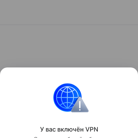
У вас включ
ён
V
P
N