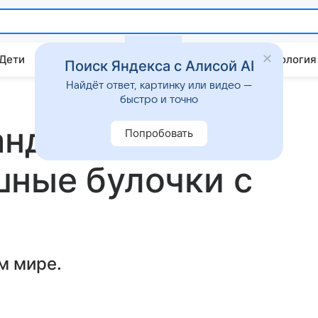
 Дети
Дом
Гороскопы
Стиль жизни
Психология
Поиск Яндекса с Алисой AI
Найдёт ответ, картинку или видео —
быстро и точно
андинавии:
Попробовать
шные булочки с
м мире.