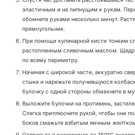
эластичным и не липнущим к рукам. Пер
обомните руками несколько минут. Растя
прямоугольник.
При помощи кулинарной кисти тонким с
растопленным сливочным маслом. Щедро
по всему периметру.
Начиная с широкой части, аккуратно свер
стыки и нарежьте получившуюся колбаск
булочку с одной стороны обмакните в му
Выложите булочки на противень, застеле
Слегка приплюсните рукой, чтобы они по
боков смажьте взбитым яичным желтком
Отправьте в разогретую до 180°C духовк