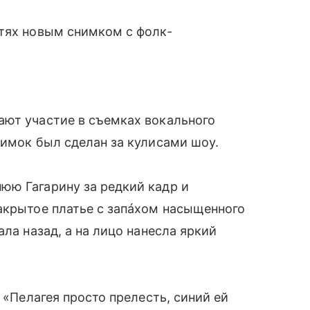
етях новым снимком с фолк-
ают участие в съемках вокального
нимок был сделан за кулисами шоу.
юю Гагарину за редкий кадр и
акрытое платье с запáхом насыщенного
ала назад, а на лицо нанесла яркий
 «Пелагея просто прелесть, синий ей