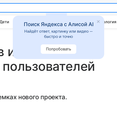
 Дети
Дом
Гороскопы
Стиль жизни
Психология
Поиск Яндекса с Алисой AI
Найдёт ответ, картинку или видео —
быстро и точно
в изящном
Попробовать
 пользователей
мках нового проекта.