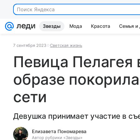
Звезды
Мода
Красота
Семья и
7 сентября 2023
Светская жизнь
Певица Пелагея 
образе покорила
сети
Девушка принимает участие в съе
Елизавета Пономарева
Автор рубрики «Звезды»