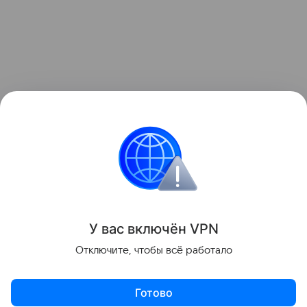
У вас включ
ён
V
P
N
Отключите, чтобы всё работало
Готово