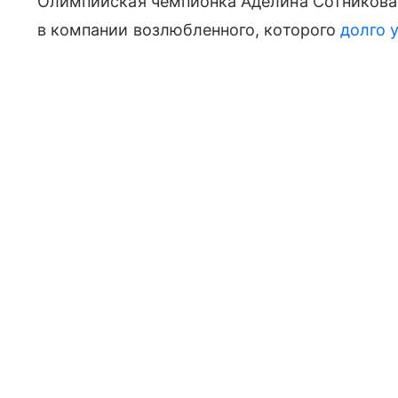
Олимпийская чемпионка Аделина Сотникова
в компании возлюбленного, которого
долго 