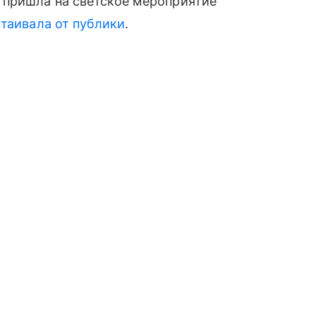
 пришла на светское мероприятие
утаивала от публики
.