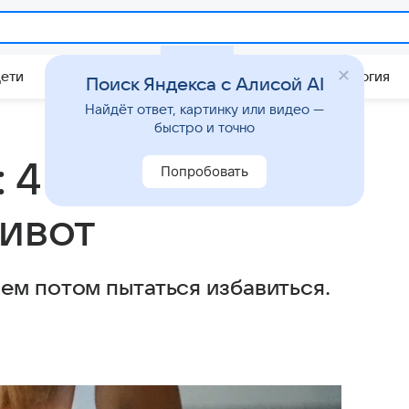
Дети
Дом
Гороскопы
Стиль жизни
Психология
Поиск Яндекса с Алисой AI
Найдёт ответ, картинку или видео —
быстро и точно
 4 привычки, от
Попробовать
живот
ем потом пытаться избавиться.