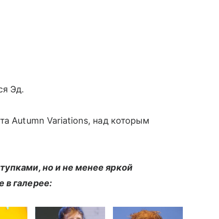
ся Эд.
а Autumn Variations, над которым
тупками, но и не менее яркой
 в галерее: