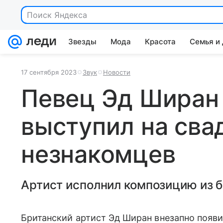
Поиск Яндекса
Звезды
Мода
Красота
Семья и
17 сентября 2023
Звук
Новости
Певец Эд Ширан
выступил на сва
незнакомцев
Артист исполнил композицию из 
Британский артист Эд Ширан внезапно появ