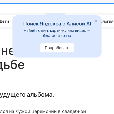
 Дети
Дом
Гороскопы
Стиль жизни
Психология
Поиск Яндекса с Алисой AI
Найдёт ответ, картинку или видео —
быстро и точно
 неожиданно
Попробовать
дьбе
будущего альбома.
ился на чужой церемонии в свадебной