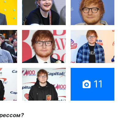
11
трессом?