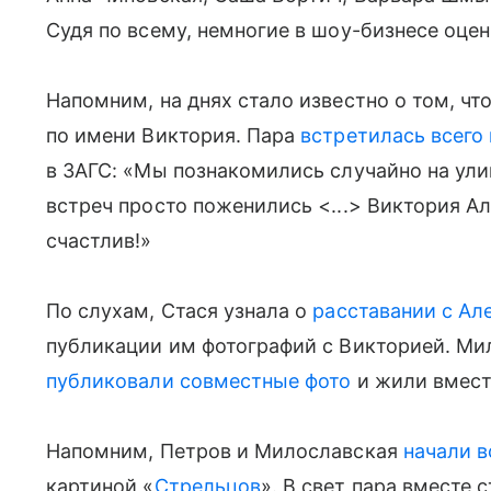
Судя по всему, немногие в шоу-бизнесе оце
Напомним, на днях стало известно о том, чт
по имени Виктория. Пара
встретилась всего
в ЗАГС: «Мы познакомились случайно на улиц
встреч просто поженились <...> Виктория А
счастлив!»
По слухам, Стася узнала о
расставании с Ал
публикации им фотографий с Викторией. Ми
публиковали совместные фото
и жили вмест
Напомним, Петров и Милославская
начали в
картиной «
Стрельцов
». В свет пара вместе 