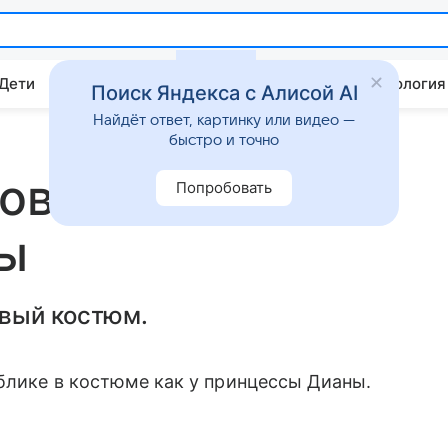
 Дети
Дом
Гороскопы
Стиль жизни
Психология
Поиск Яндекса с Алисой AI
Найдёт ответ, картинку или видео —
быстро и точно
овторила образ
Попробовать
ы
вый костюм.
блике в костюме как у принцессы Дианы.