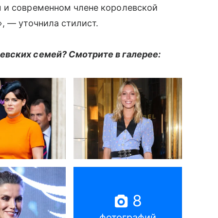
 и современном члене королевской
, — уточнила стилист.
евских семей? Смотрите в галерее:
8
фотографий