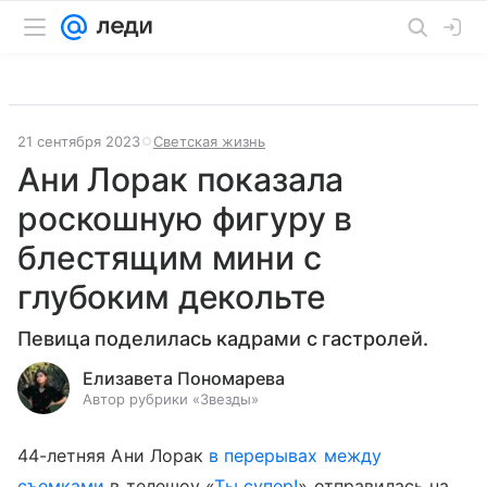
21 сентября 2023
Светская жизнь
Ани Лорак показала
роскошную фигуру в
блестящим мини с
глубоким декольте
Певица поделилась кадрами с гастролей.
Елизавета Пономарева
Автор рубрики «Звезды»
44-летняя Ани Лорак
в перерывах между
съемками
в телешоу «
Ты супер!
» отправилась на