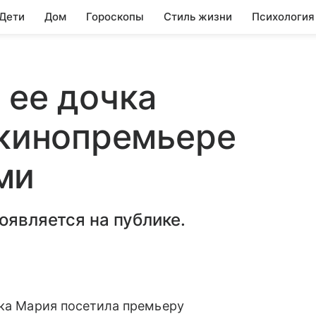
 Дети
Дом
Гороскопы
Стиль жизни
Психология
 ее дочка
 кинопремьере
ми
оявляется на публике.
чка Мария посетила премьеру