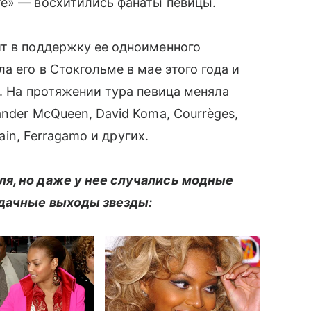
те» — восхитились фанаты певицы.
т в поддержку ее одноименного
а его в Стокгольме в мае этого года и
я. На протяжении тура певица меняла
nder McQueen, David Koma, Courrèges,
main, Ferragamo и других.
ля, но даже у нее случались модные
удачные выходы звезды: