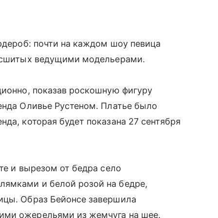
ардероб: почти на каждом шоу певица
, сшитых ведущими модельерами.
ционно, показав роскошную фигуру
енда Оливье Рустеном. Платье было
нда, которая будет показана 27 сентября
те и вырезом от бедра село
ямками и белой розой на бедре,
ицы. Образ Бейонсе завершила
ими ожерельями из жемчуга на шее.