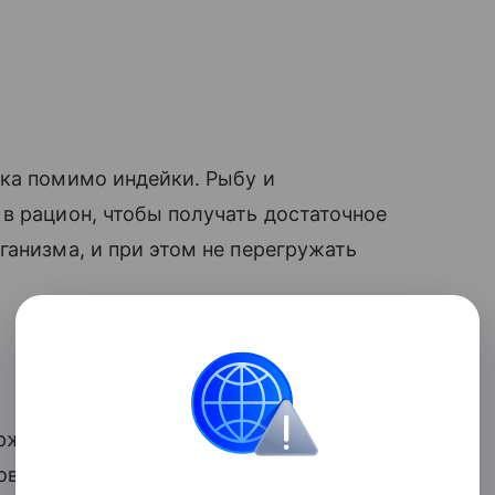
лка помимо индейки. Рыбу и
в рацион, чтобы получать достаточное
ганизма, и при этом не перегружать
ержат большое количество воды и
 овощей в рацион чувство насыщения