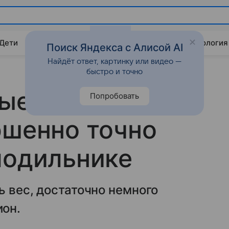
 Дети
Дом
Гороскопы
Стиль жизни
Психология
Поиск Яндекса с Алисой AI
Найдёт ответ, картинку или видео —
быстро и точно
рые помогают
Попробовать
ршенно точно
лодильнике
ь вес, достаточно немного
он.