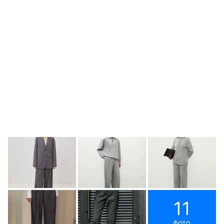
11
фото