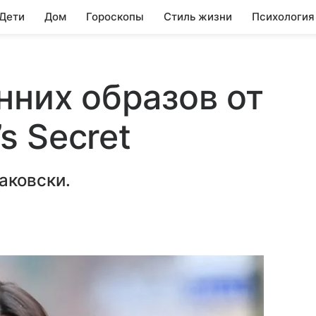
 Дети
Дом
Гороскопы
Стиль жизни
Психология
нних образов от
’s Secret
аковски.