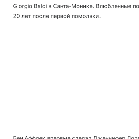
Giorgio Baldi в Санта-Монике. Влюбленные 
20 лет после первой помолвки.
Бен Аффлек впервые сделал Дженнифер Лоп