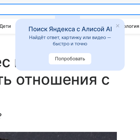
 Дети
Дом
Гороскопы
Стиль жизни
Психология
Поиск Яндекса с Алисой AI
Найдёт ответ, картинку или видео —
быстро и точно
с помогла Бену
Попробовать
ь отношения с
?