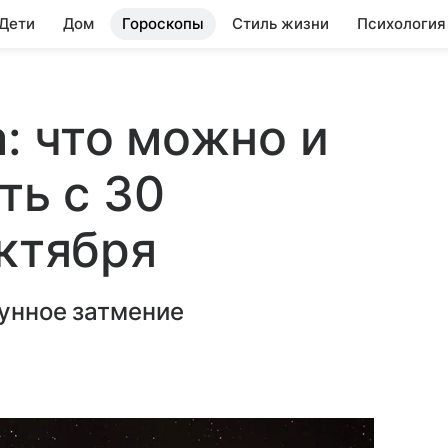
 Дети
Дом
Гороскопы
Стиль жизни
Психология
: что можно и
ть с 30
октября
лунное затмение