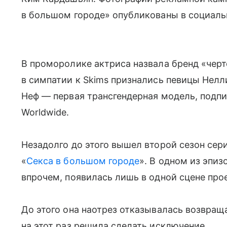
в большом городе» опубликованы в социальн
В проморолике актриса назвала бренд «чер
в симпатии к Skims признались певицы Нелл
Неф — первая трансгендерная модель, подпи
Worldwide.
Незадолго до этого вышел второй сезон сер
«
Секса в большом городе
». В одном из эпиз
впрочем, появилась лишь в одной сцене прое
До этого она наотрез отказывалась возвращ
на этот раз решила сделать исключение.