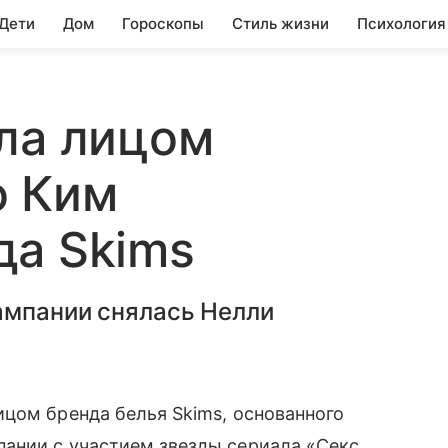
 Дети
Дом
Гороскопы
Стиль жизни
Психология
ла лицом
о Ким
да Skims
ампании снялась Нелли
цом бренда белья Skims, основанного
ании с участием звезды сериала «Секс