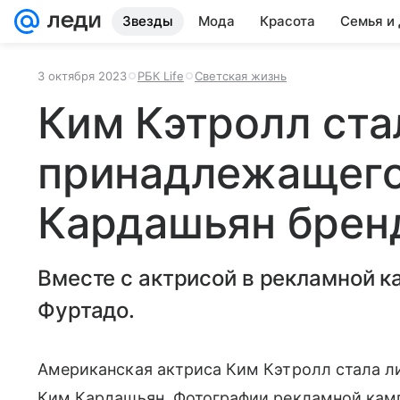
Звезды
Мода
Красота
Семья и
3 октября 2023
РБК Life
Светская жизнь
Ким Кэтролл ста
принадлежащег
Кардашьян брен
Вместе с актрисой в рекламной к
Фуртадо.
Американская актриса Ким Кэтролл стала ли
Ким Кардашьян. Фотографии рекламной камп