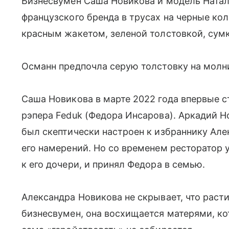
Бизнесвумен Саша Новикова и модель Натал
французского бренда в трусах на черные ко
красным жакетом, зеленой толстовкой, сумк
Османн предпочла серую толстовку на молн
Саша Новикова в марте 2022 года впервые с
рэпера Feduk (Федора Инсарова). Аркадий Н
был скептически настроен к избраннику Але
его намерений. Но со временем ресторатор у
к его дочери, и принял Федора в семью.
Александра Новикова не скрывает, что расти
бизнесвумен, она восхищается матерями, ко