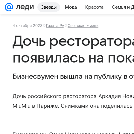
Звезды
Мода
Красота
Семья и 
4 октября 2023
Газета.Ру
Светская жизнь
Дочь ресторатор
появилась на пок
Бизнесвумен вышла на публику в 
Дочь российского ресторатора Аркадия Нови
MiuMiu в Париже. Снимками она поделилась 