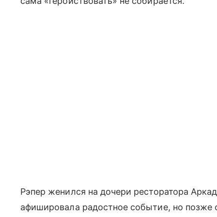
сама «геройствовать» не собирается.
Рэпер женился на дочери ресторатора Аркади
афишировала радостное событие, но позже 