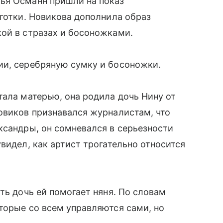
ья Османн пришли на показ
лготки. Новикова дополнила образ
ой в стразах и босоножками.
ии, серебряную сумку и босоножки.
тала матерью, она родила дочь Нину от
овиков признавался журналистам, что
ксандры, он сомневался в серьезности
видел, как артист трогательно относится
ть дочь ей помогает няня. По словам
торые со всем управляются сами, но