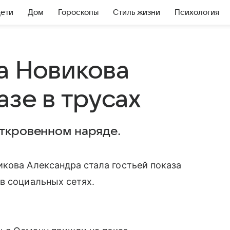
Дети
Дом
Гороскопы
Стиль жизни
Психология
а Новикова
азе в трусах
откровенном наряде.
кова Александра стала гостьей показа
в социальных сетях.