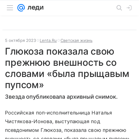
5 октября 2023
Lenta.Ru
Светская жизнь
Глюкоза показала свою
прежнюю внешность со
словами «была прыщавым
пупсом»
Звезда опубликовала архивный снимок.
Российская поп-исполнительница Наталья
Чистякова-Ионова, выступающая под
псевдонимом Глюкоза, показала свою прежнюю
внешность со словами «была прыщавым пупсом».