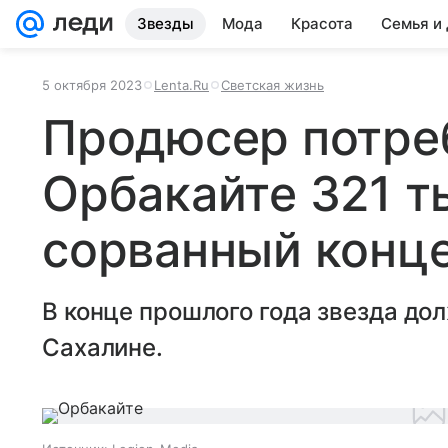
Звезды
Мода
Красота
Семья и
5 октября 2023
Lenta.Ru
Светская жизнь
Продюсер потре
Орбакайте 321 т
сорванный конц
В конце прошлого года звезда до
Сахалине.