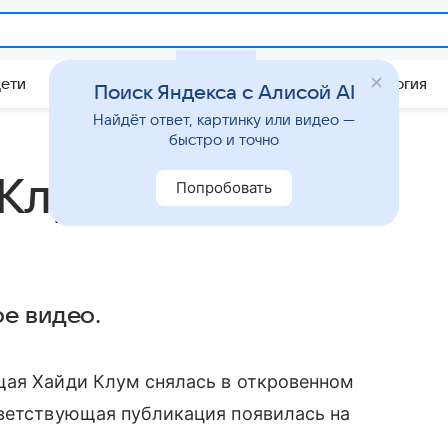
Дети
Дом
Гороскопы
Стиль жизни
Психология
Поиск Яндекса с Алисой AI
Найдёт ответ, картинку или видео —
быстро и точно
Клум снялась в
Попробовать
е видео.
щая Хайди Клум снялась в откровенном
тветствующая публикация появилась на