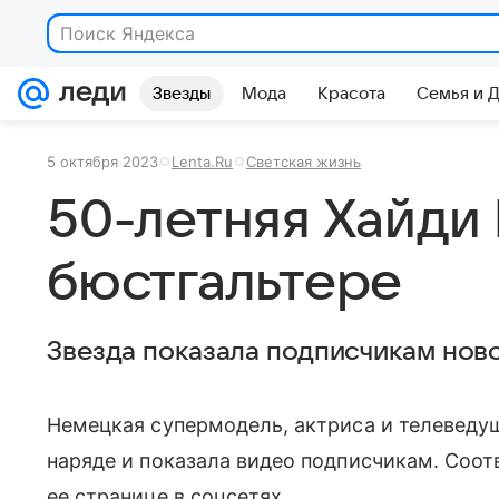
Поиск Яндекса
Звезды
Мода
Красота
Семья и 
5 октября 2023
Lenta.Ru
Светская жизнь
50-летняя Хайди 
бюстгальтере
Звезда показала подписчикам ново
Немецкая супермодель, актриса и телеведу
наряде и показала видео подписчикам. Соо
ее странице в соцсетях.