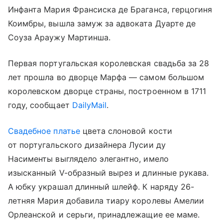
Инфанта Мария Франсиска де Браганса, герцогиня
Коимбры, вышла замуж за адвоката Дуарте де
Соуза Араужу Мартинша.
Первая португальская королевская свадьба за 28
лет прошла во дворце Марфа — самом большом
королевском дворце страны, построенном в 1711
году, сообщает
DailyMail
.
Свадебное платье
цвета слоновой кости
от португальского дизайнера Лусии ду
Насименты выглядело элегантно, имело
изысканный V-образный вырез и длинные рукава.
А юбку украшал длинный шлейф. К наряду 26-
летняя Мария добавила тиару королевы Амелии
Орлеанской и серьги, принадлежащие ее маме.