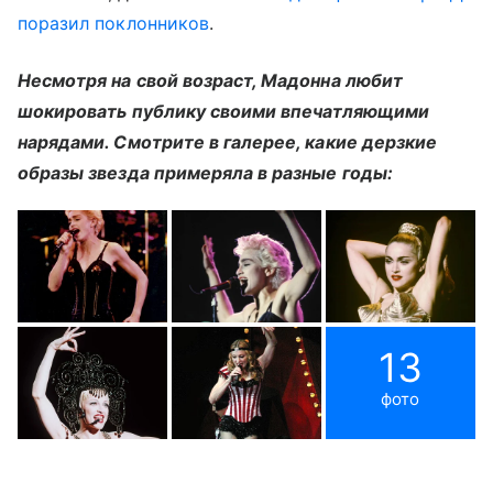
поразил поклонников
.
Несмотря на свой возраст, Мадонна любит
шокировать публику своими впечатляющими
нарядами. Смотрите в галерее, какие дерзкие
образы звезда примеряла в разные годы:
13
фото
Берегите свои ноги: главные ошибки при выборе
Выберите комментарий