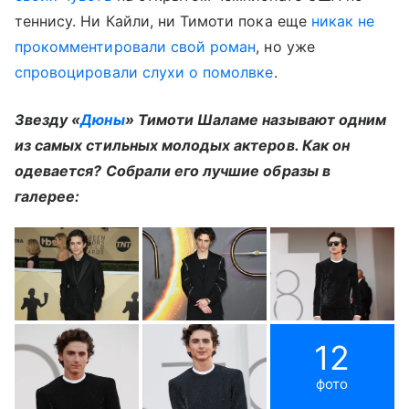
теннису. Ни Кайли, ни Тимоти пока еще
никак не
прокомментировали свой роман
, но уже
спровоцировали слухи о помолвке
.
Звезду «
Дюны
» Тимоти Шаламе называют одним
из самых стильных молодых актеров. Как он
одевается? Собрали его лучшие образы в
галерее:
12
фото