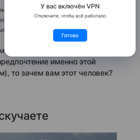
У вас включ
ён
V
P
N
м побыть одни (психологи считают, что
Отключите, чтобы всё работало
если всякий раз после общения с
ени – дело плохо.
Готово
ам хорошо наедине с собой – но
 предпочтение именно этой
м), то зачем вам этот человек?
 скучаете