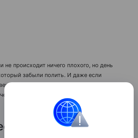
и не происходит ничего плохого, но день
 который забыли полить. И даже если
овеком, возможно, сейчас пришло время
 чему-то (или даже кому-то) новому. И
есь в одиночестве