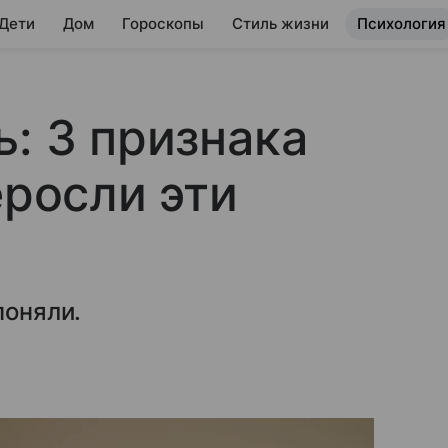
 Дети
Дом
Гороскопы
Стиль жизни
Психология
ь: 3 признака
еросли эти
поняли.