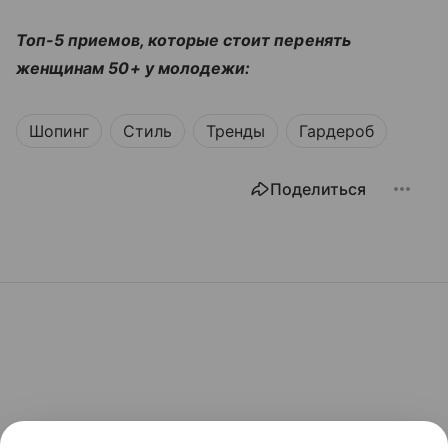
Топ-5 приемов, которые стоит перенять
женщинам 50+ у молодежи:
Шопинг
Стиль
Тренды
Гардероб
Поделиться