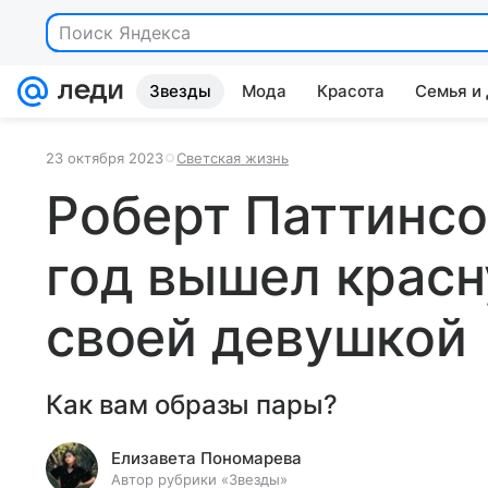
Поиск Яндекса
Звезды
Мода
Красота
Семья и
23 октября 2023
Светская жизнь
Роберт Паттинсо
год вышел крас
своей девушкой
Как вам образы пары?
Елизавета Пономарева
Автор рубрики «Звезды»