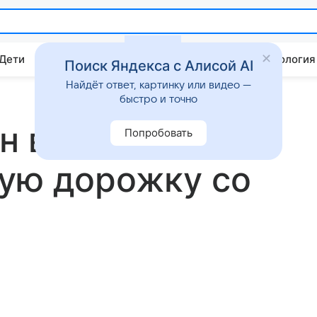
 Дети
Дом
Гороскопы
Стиль жизни
Психология
Поиск Яндекса с Алисой AI
Найдёт ответ, картинку или видео —
быстро и точно
н впервые за
Попробовать
ную дорожку со