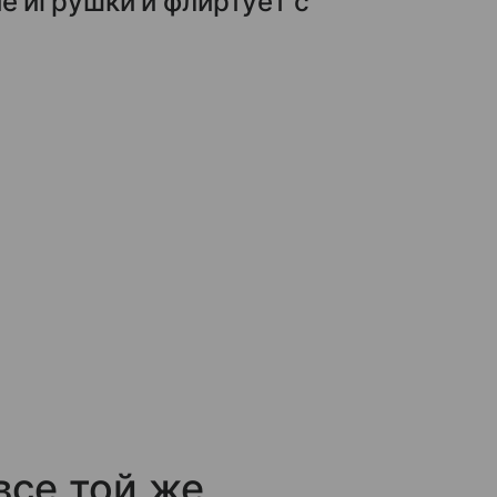
ие игрушки и флиртует с
все той же