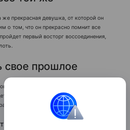
та же прекрасная девушка, от которой он
им о том, что он прекрасно помнит все
 пройдет первый восторг воссоединения,
лоть.
ть свое прошлое
рошлом, скорее всего, были другие
те думать о том, кто именно и как
расставание с вами?
ать о том же и сумеет