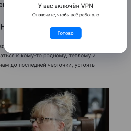
оему «заместителю»?
У вас включ
ён
V
P
N
Отключите, чтобы всё работало
 ностальгия
Готово
оворить: все мы время от времени
аться к кому-то родному, теплому и
нам до последней черточки, устоять