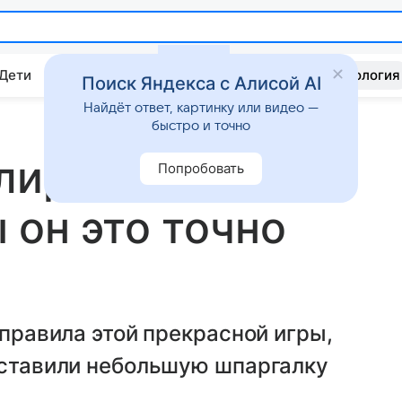
 Дети
Дом
Гороскопы
Стиль жизни
Психология
Поиск Яндекса с Алисой AI
Найдёт ответ, картинку или видео —
быстро и точно
лиртовать с
Попробовать
 он это точно
 правила этой прекрасной игры,
оставили небольшую шпаргалку