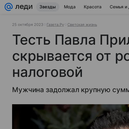
Звезды
Мода
Красота
Семья и
25 октября 2023
Газета.Ру
Светская жизнь
Тесть Павла При
скрывается от р
налоговой
Мужчина задолжал крупную сумм