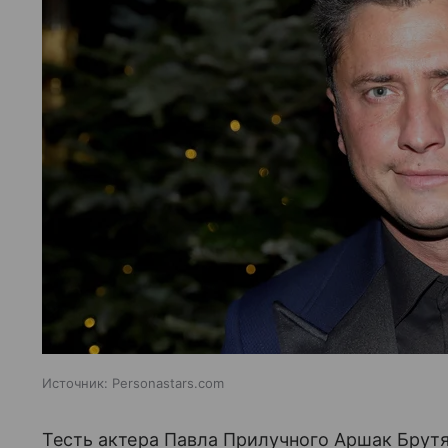
Источник:
Personastars.com
Тесть актера Павла Прилучного Аршак Брутя