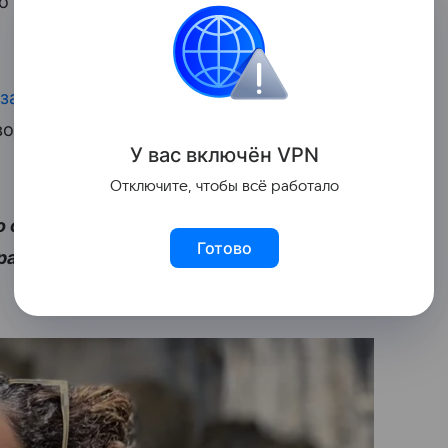
го также
есть дочь Мия
и
сын Тимофей
от
 занимается домашними обязанностями
Свободное время актер старается
У вас включ
ён
V
P
N
Отключите, чтобы всё работало
о они уже успели стать одной из самых
Готово
фе. Смотрите в галерее, как выглядят