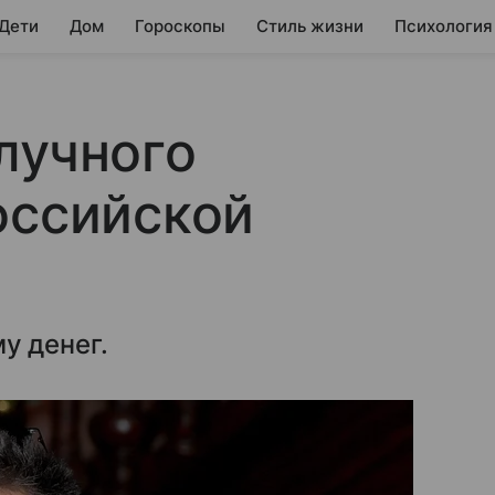
 Дети
Дом
Гороскопы
Стиль жизни
Психология
лучного
оссийской
у денег.