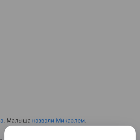
ца
. Малыша
назвали Микаэлем
.