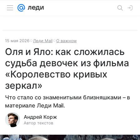
15 мая 2026
Леди Mail
О важном
Оля и Яло: как сложилась
судьба девочек из фильма
«Королевство кривых
зеркал»
Что стало со знаменитыми близняшками – в
материале Леди Mail.
Андрей Корж
Автор текстов