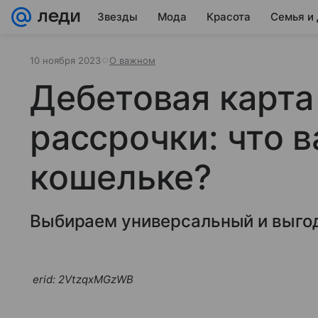
Звезды
Мода
Красота
Семья и
10 ноября 2023
О важном
Дебетовая карта
рассрочки: что 
кошельке?
Выбираем универсальный и выгод
erid: 2VtzqxMGzWB