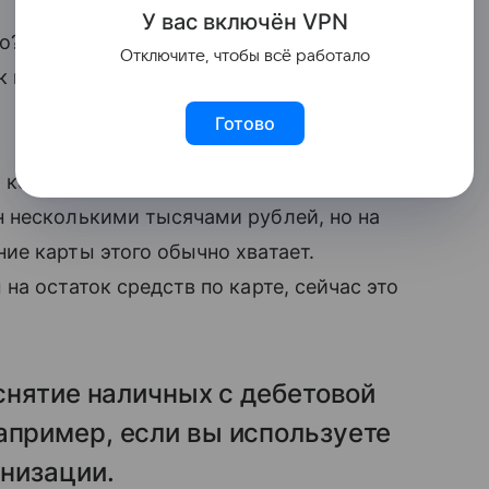
У вас включ
ён
V
P
N
о? Конечно же, кэшбэк, который сегодня
Отключите, чтобы всё работало
 правило, возврат потраченных по карте
.
Готово
о которым кэшбэк больше.
 несколькими тысячами рублей, но на
ие карты этого обычно хватает.
а остаток средств по карте, сейчас это
снятие наличных с дебетовой
пример, если вы используете
анизации.