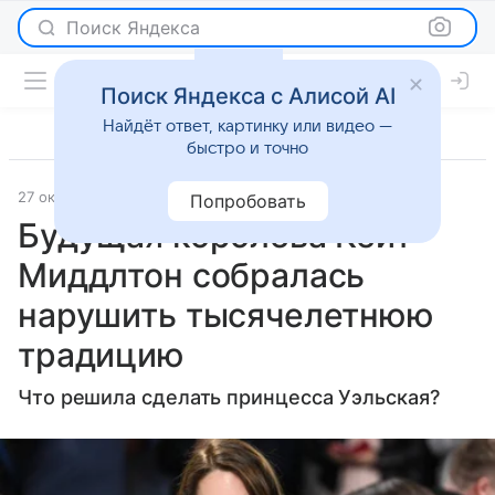
Поиск Яндекса
Поиск Яндекса с Алисой AI
Найдёт ответ, картинку или видео —
быстро и точно
27 октября 2023
Lenta.Ru
Светская жизнь
Попробовать
Будущая королева Кейт
Миддлтон собралась
нарушить тысячелетнюю
традицию
Что решила сделать принцесса Уэльская?