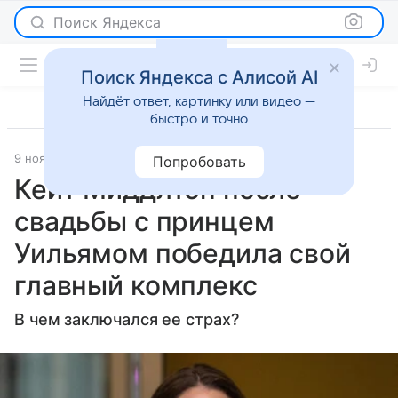
Поиск Яндекса
Поиск Яндекса с Алисой AI
Найдёт ответ, картинку или видео —
быстро и точно
9 ноября 2023
Super.ru
Светская жизнь
Попробовать
Кейт Миддлтон после
свадьбы с принцем
Уильямом победила свой
главный комплекс
В чем заключался ее страх?