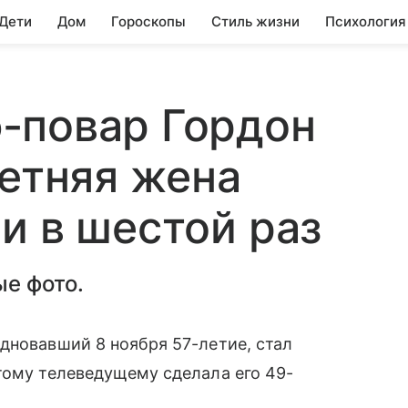
 Дети
Дом
Гороскопы
Стиль жизни
Психология
-повар Гордон
летняя жена
и в шестой раз
е фото.
дновавший 8 ноября 57-летие, стал
тому телеведущему сделала его 49-