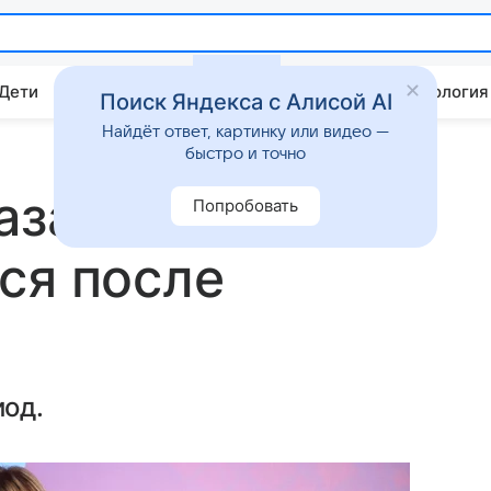
 Дети
Дом
Гороскопы
Стиль жизни
Психология
Поиск Яндекса с Алисой AI
Найдёт ответ, картинку или видео —
быстро и точно
азала, как
Попробовать
ся после
од.