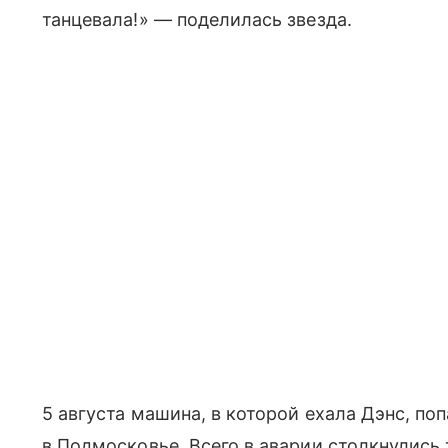
танцевала!» — поделилась звезда.
5 августа машина, в которой ехала Дэнс, по
в Подмосковье. Всего в аварии столкнулись