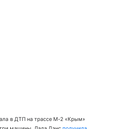
пала в ДТП на трассе М-2 «Крым»
 три машины. Лада Дэнс
получила