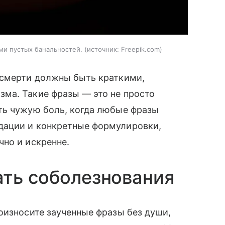
и пустых банальностей.
источник:
Freepik.com
 смерти должны быть краткими,
ма. Такие фразы — это не просто
ть чужую боль, когда любые фразы
дации и конкретные формулировки,
но и искренне.
ать соболезнования
оизносите заученные фразы без души,