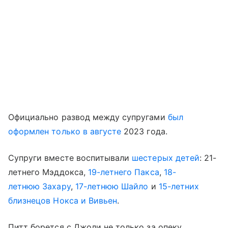
Официально развод между супругами
был
оформлен только в августе
2023 года.
Супруги вместе воспитывали
шестерых детей
: 21-
летнего Мэддокса,
19-летнего Пакса
,
18-
летнюю Захару
,
17-летнюю Шайло
и
15-летних
близнецов Нокса и Вивьен
.
Питт борется с Джоли не только за опеку