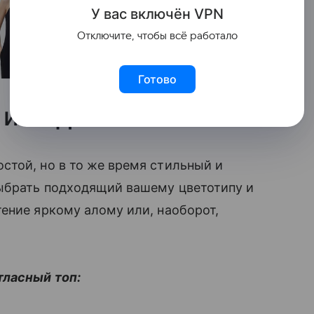
У вас включ
ён
V
P
N
Отключите, чтобы всё работало
Готово
и или джинсы
стой, но в то же время стильный и
выбрать подходящий вашему цветотипу и
ение яркому алому или, наоборот,
тласный топ: