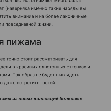
аться честно, отнимают много сил. И
ат (наверняка именно такие наряды вы
атить внимание и на более лаконичные
или повседневной жизни.
ая пижама
ее точно стоит рассматривать для
дели в красивых однотонных оттенках и
ми. Так образ не будет выглядеть
о даже встретить гостей.
жамы из новых коллекций бельевых