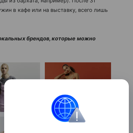
яды из бархата, например). После 31
жин в кафе или на выставку, всего лишь
локальных брендов, которые можно