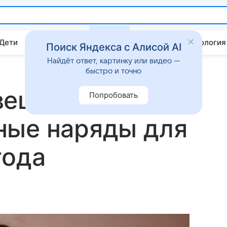
 Дети
Дом
Гороскопы
Стиль жизни
Психология
Поиск Яндекса с Алисой AI
Найдёт ответ, картинку или видео —
быстро и точно
вец перечислил
Попробовать
ные наряды для
года