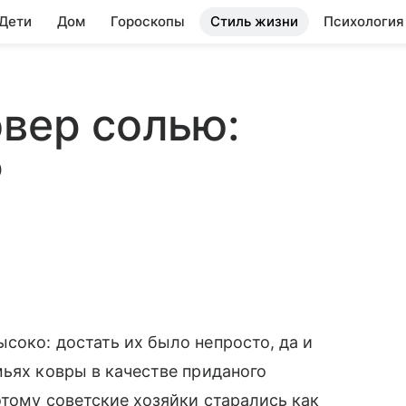
 Дети
Дом
Гороскопы
Стиль жизни
Психология
овер солью:
Р
соко: достать их было непросто, да и
мьях ковры в качестве приданого
этому советские хозяйки старались как